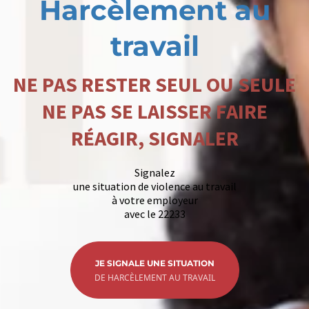
Harcèlement au
travail
NE PAS RESTER SEUL OU SEULE
NE PAS SE LAISSER FAIRE
RÉAGIR, SIGNALER
Signalez
une situation de violence au travail
à votre employeur
avec le 22233
JE SIGNALE UNE SITUATION
DE HARCÈLEMENT AU TRAVAIL